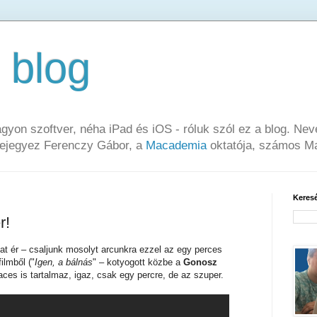
 blog
yon szoftver, néha iPad és iOS - róluk szól ez a blog. Nev
Bejegyez Ferenczy Gábor, a
Macademia
oktatója, számos Ma
Keres
r!
at ér – csaljunk mosolyt arcunkra ezzel az egy perces
ilmből ("
Igen, a bálnás
" – kotyogott közbe a
Gonosz
aces is tartalmaz, igaz, csak egy percre, de az szuper.