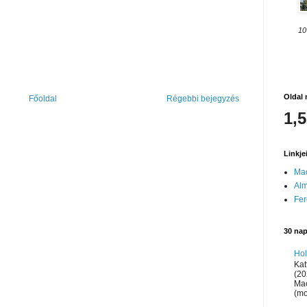
10
Oldal 
Főoldal
Régebbi bejegyzés
1,
Linkje
Ma
Al
Fer
30 na
Hol
Kat
(20
Mac
(mo