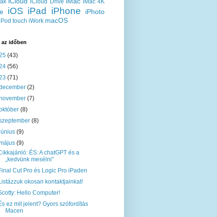
iCloud
iMac
ak
iCloud Drive
iMac 4K
iOS
iPad
iPhone
ie
iPhoto
macOS
iPod touch
iWork
 az időben
25
(43)
24
(56)
23
(71)
december
(2)
november
(7)
október
(8)
szeptember
(8)
június
(9)
május
(9)
Cikkajánló: ÉS: A chatGPT és a
„kedvünk mesélni”
Final Cut Pro és Logic Pro iPaden
Listázzuk okosan kontaktjainkat!
Scotty: Hello Computer!
És ez mit jelent? Gyors szófordítás
Macen