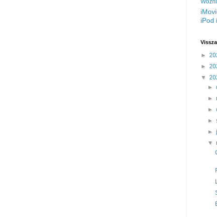
Wozni
iMov
iPod
Vissza
►
20
►
20
▼
20
►
►
►
►
►
▼