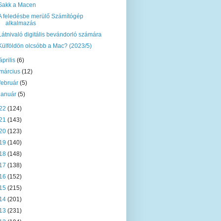
Sakk a Macen
A feledésbe merülő Számítógép
alkalmazás
Látnivaló digitális bevándorló számára
Külföldön olcsóbb a Mac? (2023/5)
április
(6)
március
(12)
február
(5)
január
(5)
22
(124)
21
(143)
20
(123)
19
(140)
18
(148)
17
(138)
16
(152)
15
(215)
14
(201)
13
(231)