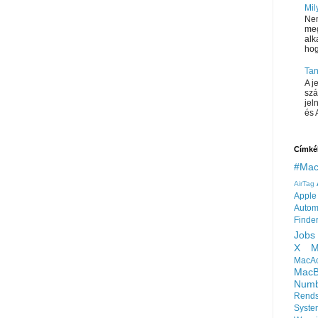
Mil
Ne
meg
alk
hog
Tan
A j
szá
jel
és 
Címké
#Mac
AirTag
Apple
Autom
Finde
Jobs
X
M
MacA
MacB
Numb
Rends
Syste