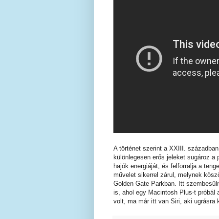
A történet szerint a XXIII. századba
különlegesen erős jeleket sugároz a 
hajók energiáját, és felforralja a te
művelet sikerrel zárul, melynek kös
Golden Gate Parkban. Itt szembesülne
is, ahol egy Macintosh Plus-t próbál
volt, ma már itt van Siri, aki ugrásra 