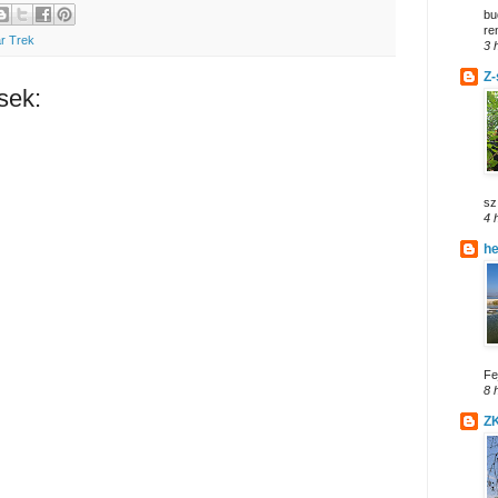
bu
re
ar Trek
3 
Z-
sek:
sz.
4 
h
Fe
8 
Z