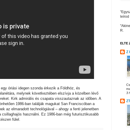
"Egysz
leírod
"Akine
R.
ELTE Z
Z 
Cs
n egy óriási idegen szonda érkezik a Földhöz, és
mai
planétára, melynek következtében elszívja a közelben lévő
3 
ngereket. Kirk admirális és csapata visszautaznak az időben. A
Z
zönhetően 1986-ban találják magukat San Franciscóban a
k az elmaradott technológiával – ahogy a fenti jelenetben
 a csillaghajós használni. Ez 1986-ban még futurisztikusabb
készen fülel.