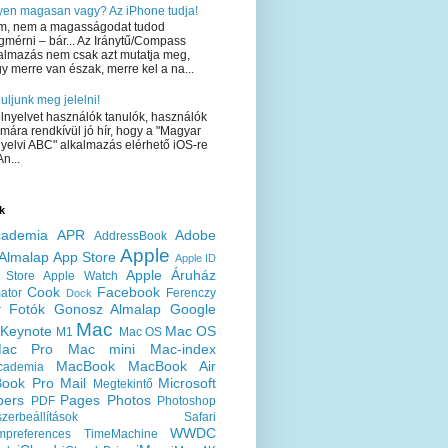
yen magasan vagy? Az iPhone tudja!
m, nem a magasságodat tudod
mérni – bár... Az Iránytű/Compass
almazás nem csak azt mutatja meg,
y merre van észak, merre kel a na...
uljunk meg jelelni!
elnyelvet használók tanulók, használók
mára rendkívül jó hír, hogy a "Magyar
nyelvi ABC" alkalmazás elérhető iOS-re
An...
k
ademia
APR
Adobe
AddressBook
Apple
Almalap
App Store
Apple ID
Apple Áruház
 Store
Apple Watch
Cook
Facebook
ator
Ferenczy
Dock
Fotók
Gonosz Almalap
Google
r
Mac
Keynote
Mac OS
M1
Mac OS
ac Pro
Mac mini
Mac-index
MacBook
MacBook Air
cademia
ook Pro
Mail
Microsoft
Megtekintő
ers
Pages
Photos
PDF
Photoshop
zerbeállítások
Safari
WWDC
mpreferences
TimeMachine