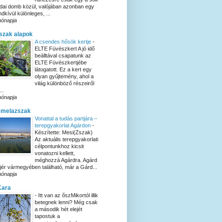
dai domb közül, valójában azonban egy
ndkívül különleges, ...
hónapja
szak alapok
A csendes hősök kertje
-
ELTE Füvészkert A jó idő
beálltával csapatunk az
ELTE Füvészkertjébe
látogatott. Ez a kert egy
olyan gyűjtemény, ahol a
világ különböző részeiről
..
hónapja
emelazszak
Vonattal a tudás partjára –
terepgyakorlat Agárdon
-
Készítette: Mesi(Zszak)
Az aktuális terepgyakorlati
célpontunkhoz kicsit
vonatozni kellett,
méghozzá Agárdra. Agárd
jér vármegyében található, már a Gárd...
hónapja
Kara
-
Itt van az őszMikortól illik
betegnek lenni? Még csak
a második hét elejét
tapostuk a