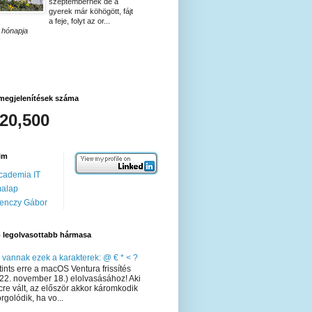
szeptembernek de a
gyerek már köhögött, fájt
a feje, folyt az or...
 hónapja
megjelenítések száma
520,500
im
cademia IT
malap
enczy Gábor
p legolvasottabb hármasa
 vannak ezek a karakterek: @ € * < ?
tints erre a macOS Ventura frissítés
22. november 18.) elolvasásához! Aki
re vált, az először akkor káromkodik
rgolódik, ha vo...