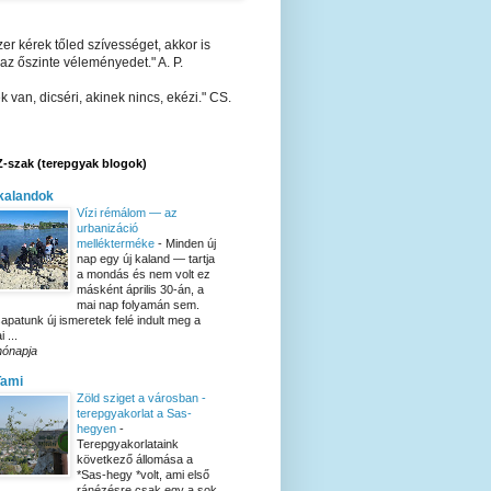
er kérek tőled szívességet, akkor is
 az őszinte véleményedet." A. P.
k van, dicséri, akinek nincs, ekézi." CS.
-szak (terepgyak blogok)
kalandok
Vízi rémálom — az
urbanizáció
mellékterméke
-
Minden új
nap egy új kaland — tartja
a mondás és nem volt ez
másként április 30-án, a
mai nap folyamán sem.
apatunk új ismeretek felé indult meg a
 ...
hónapja
Tami
Zöld sziget a városban -
terepgyakorlat a Sas-
hegyen
-
Terepgyakorlataink
következő állomása a
*Sas-hegy *volt, ami első
ránézésre csak egy a sok