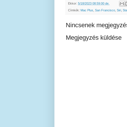
Ekkor:
5/18/2023 08:59:00 de.
Címkék:
Mac Plus
,
San Francisco
,
Siri
,
St
Nincsenek megjegyzé
Megjegyzés küldése